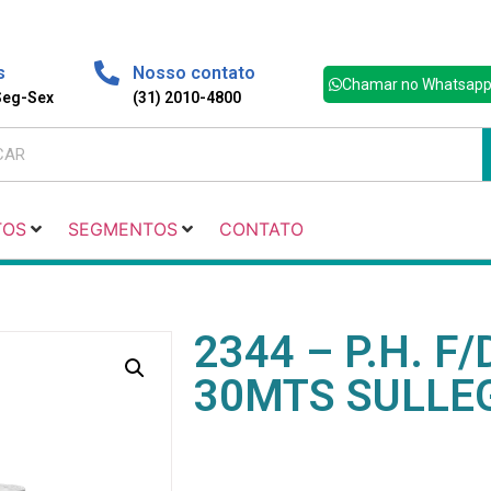
s
Nosso contato
Chamar no Whatsap
 Seg-Sex
(31) 2010-4800
TOS
SEGMENTOS
CONTATO
2344 – P.H. F
30MTS SULLE