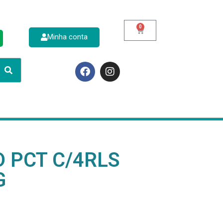
0
Minha conta
p
/D PCT C/4RLS
G