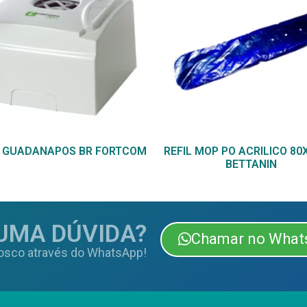
 GUADANAPOS BR FORTCOM
REFIL MOP PO ACRILICO 8
BETTANIN
UMA DÚVIDA?
Chamar no What
osco através do WhatsApp!