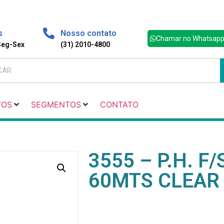
s
Nosso contato
Chamar no Whatsap
 Seg-Sex
(31) 2010-4800
TOS
SEGMENTOS
CONTATO
3555 – P.H. F
60MTS CLEAR