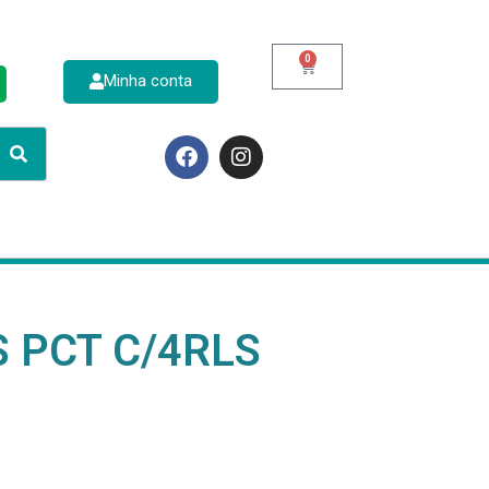
0
Minha conta
p
/S PCT C/4RLS