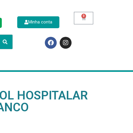
0
Minha conta
p
COL HOSPITALAR
ANCO