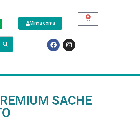
0
Minha conta
p
 PREMIUM SACHE
TO