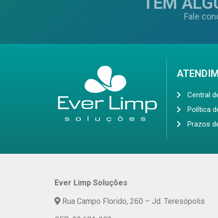
TEM ALG
Fale con
ATENDI
Central 
Política 
Prazos d
Ever Limp Soluções
Rua Campo Florido, 260 – Jd. Teresópolis