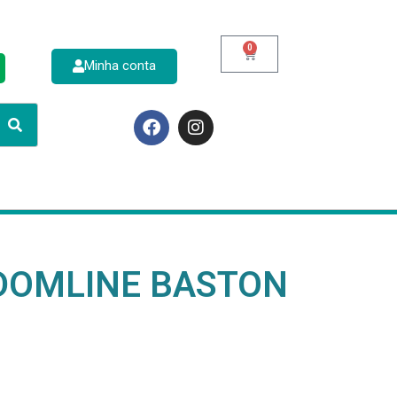
0
Minha conta
p
 DOMLINE BASTON