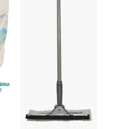
BINA
O