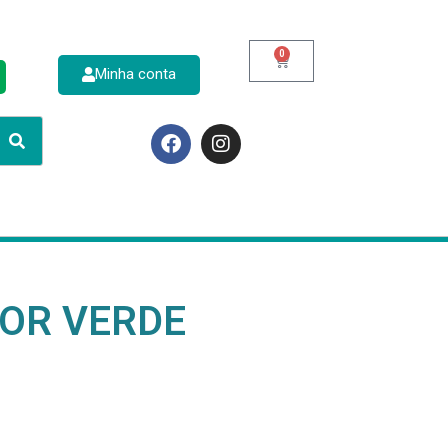
0
Minha conta
p
DOR VERDE