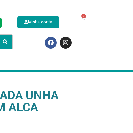
0
Minha conta
p
CADA UNHA
M ALCA