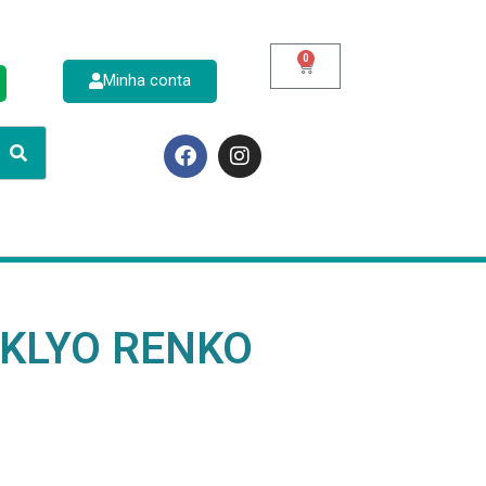
0
Minha conta
p
 KLYO RENKO