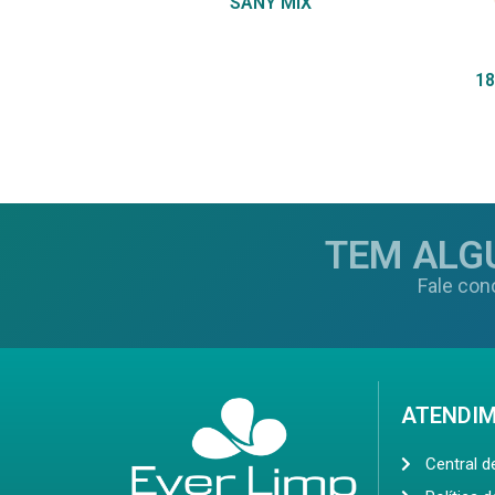
SANY MIX
18
TEM ALG
Fale con
ATENDI
Central 