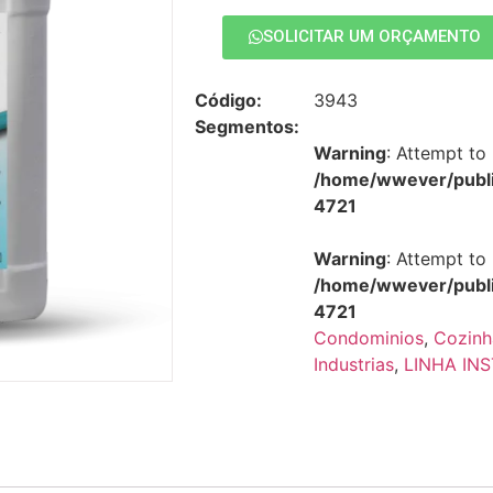
SOLICITAR UM ORÇAMENTO
Código:
3943
Segmentos:
Warning
: Attempt to 
/home/wwever/publi
4721
Warning
: Attempt to 
/home/wwever/publi
4721
Condominios
,
Cozinh
Industrias
,
LINHA IN