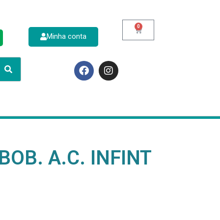
0
Minha conta
p
OB. A.C. INFINT