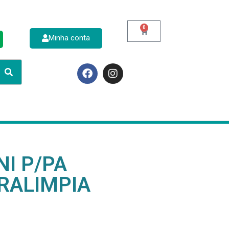
0
Minha conta
p
I P/PA
RALIMPIA