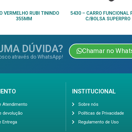
O VERMELHO RUBI TININDO
5430 – CARRO FUNCIONAL 
355MM
C/BOLSA SUPERPRO
UMA DÚVIDA?
Chamar no What
osco através do WhatsApp!
MENTO
INSTITUCIONAL
de Atendimento
Sobre nós
de devolução
Políticas de Privacidade
e Entrega
Regulamento de Uso