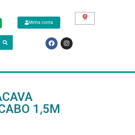
0
Minha conta
p
ACAVA
CABO 1,5M