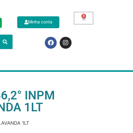
0
Minha conta
p
6,2° INPM
NDA 1LT
LAVANDA 1LT